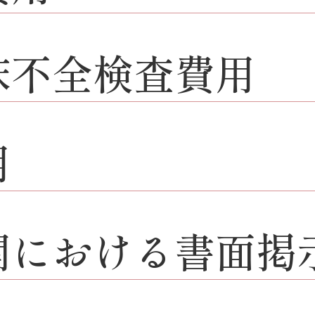
床不全検査費用
用
関における書面掲