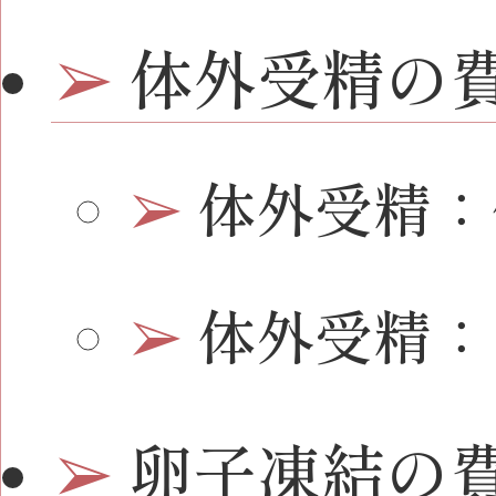
体外受精の
体外受精：
体外受精：
卵子凍結の