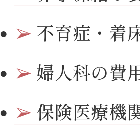
不育症・着
婦人科の費
保険医療機