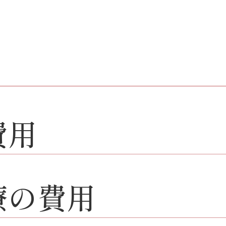
費用
療の費用