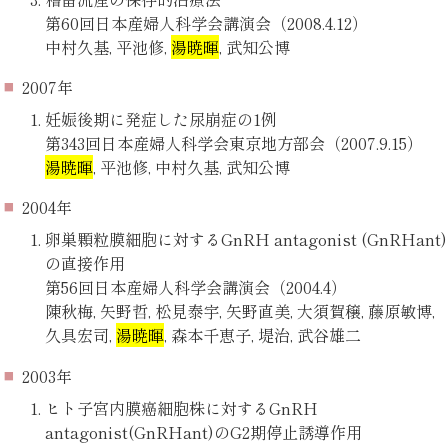
第60回日本産婦人科学会講演会（2008.4.12）
中村久基, 平池修,
湯暁暉
, 武知公博
2007年
妊娠後期に発症した尿崩症の1例
第343回日本産婦人科学会東京地方部会（2007.9.15）
湯暁暉
, 平池修, 中村久基, 武知公博
2004年
卵巣顆粒膜細胞に対するGnRH antagonist (GnRHant)
の直接作用
第56回日本産婦人科学会講演会（2004.4）
陳秋梅, 矢野哲, 松見泰宇, 矢野直美, 大須賀穣, 藤原敏博,
久具宏司,
湯暁暉
, 森本千恵子, 堤治, 武谷雄二
2003年
ヒト子宮内膜癌細胞株に対するGnRH
antagonist(GnRHant)のG2期停止誘導作用