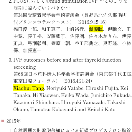
PCOSに対してのmild stimulation IVF ～どのような
周期に臨んでいくべきか～
第34回受精着床学会学術講演会（長野県北佐久郡 軽井
沢プリンスホテルウエスト）（2016.9.15-16）
福田淳一郎、和田恵子、山崎裕行、
湯暁暉
、倪暁文、田
中慧、藤田裕、安藤郷子、佐藤團、佐々木かりん、伊藤
正典、弓削彰利、篠原一朝、谷田部典之、奥野隆、小林
保、加藤恵一
IVF outcomes before and after thyroid function
screening
第68回日本産科婦人科学会学術講演会（東京都千代田区
東京国際フォーラム）（2016.4.21-24）
Xiaohui Tang
, Noriyuki Yatabe, Hiroshi Fujita, Kei
Tanaka, Ni Xiaowen, Keiko Wada, Junichiro Fukuda,
Kazunori Shinohara, Hiroyuki Yamazaki, Takashi
Okuno, Tamotsu Kobayashi and Keiichi Kato
2015年
自然周期の胚盤胞移植における新規プロゲステロン腟錠