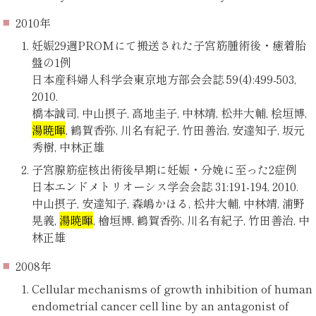
2010年
妊娠29週PROMにて搬送された子宮筋腫術後・癒着胎
盤の1例
日本産科婦人科学会東京地方部会会誌 59(4):499-503,
2010.
橋本誠司, 中山摂子, 高地圭子, 中林靖, 松井大輔, 桧垣博,
湯暁暉
, 鶴賀香弥, 川名有紀子, 竹田善治, 安達知子, 坂元
秀樹, 中林正雄
子宮腺筋症核出術後早期に妊娠・分娩に至った2症例
日本エンドメトリオーシス学会会誌 31:191-194, 2010.
中山摂子, 安達知子, 森嶋かほる, 松井大輔, 中林靖, 浦野
晃義,
湯暁暉
, 檜垣博, 鶴賀香弥, 川名有紀子, 竹田善治, 中
林正雄
2008年
Cellular mechanisms of growth inhibition of human
endometrial cancer cell line by an antagonist of