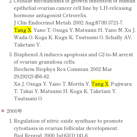
Cellular mechanisms of growth inhibition of human
epithelial ovarian cancer cell line by LH-releasing
hormone antagonist Cetrorelix.
J Clin Endocrinol Metab. 2002 Aug;87(8):3721-7.
Tang X
, Yano T, Osuga Y, Matsumi H, Yano N, Xu J,
Wada O, Koga K, Kugu K, Tsutsumi O, Schally AV,
Taketani Y.
Bisphenol A induces apoptosis and G2-to-M arrest
of ovarian granulosa cells.
Biochem Biophys Res Commun. 2002 Mar
29;292(2):456-62.
Xu J, Osuga Y, Yano T, Morita Y,
Tang X
, Fujiwara
T, Takai Y, Matsumi H, Koga K, Taketani Y,
Tsutsumi O.
2000年
Regulation of nitric oxide synthase to promote
cytostasis in ovarian follicular development.
Biol Reprod. 2000 Jul;63(1):141-6.