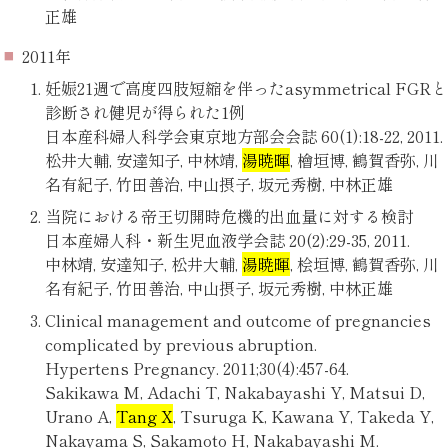
正雄
2011年
妊娠21週で高度四肢短縮を伴ったasymmetrical FGRと
診断され健児が得られた1例
日本産科婦人科学会東京地方部会会誌 60(1):18-22, 2011.
松井大輔, 安達知子, 中林靖,
湯暁暉
, 檜垣博, 鶴賀香弥, 川
名有紀子, 竹田善治, 中山摂子, 坂元秀樹, 中林正雄
当院における帝王切開時危機的出血量に対する検討
日本産婦人科・新生児血液学会誌 20(2):29-35, 2011.
中林靖, 安達知子, 松井大輔,
湯暁暉
, 桧垣博, 鶴賀香弥, 川
名有紀子, 竹田善治, 中山摂子, 坂元秀樹, 中林正雄
Clinical management and outcome of pregnancies
complicated by previous abruption.
Hypertens Pregnancy. 2011;30(4):457-64.
Sakikawa M, Adachi T, Nakabayashi Y, Matsui D,
Urano A,
Tang X
, Tsuruga K, Kawana Y, Takeda Y,
Nakayama S, Sakamoto H, Nakabayashi M.