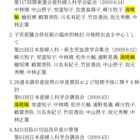
第117回関東連合産科婦人科学会総会（2009.6.14）
中林靖, 中山摂子, 安達知子, 佐渡島陽子, 崎川牧子,
湯暁
暉
, 檜垣博, 鶴賀香弥, 川名有紀子, 竹田善治, 坂元秀樹, 中
林正雄
子宮筋腫合併妊娠の臨床的検討 分娩時出血を中心とし
て
第21回日本産婦人科・新生児血液学会集会（2009.6.12）
崎川牧子, 安達知子, 中林靖, 松井大輔, 浦野晃義,
湯暁暉
,
檜垣博, 鶴賀香弥, 川名有紀子, 竹田善治, 中山摂子, 坂元
秀樹, 中林正雄
28週未満早産症例の早産要因および短期予後に関する検
討
第61回日本産婦人科学会講演会（2009.4.5）
湯暁暉
, 安達知子, 中林靖, 松井大輔, 浦野晃義, 崎川牧子,
鶴賀香弥, 川名有紀子, 竹田善治, 中山摂子, 坂元秀樹, 中
林正雄
MD双胎の切迫流早産の管理
第61回日本産婦人科学会講演会（2009.4.5）