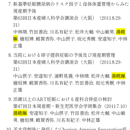
新基準妊娠糖尿病のリスク因子と母体体重管理からみた
周産期予後
第63回日本産婦人科学会講演会（大阪）（2011.8.29-
31）
中林靖, 竹田善治, 川名有紀子, 松井大輔, 中山敏男,
湯暁
暉
, 檜垣博, 鶴賀香弥, 中山摂子, 坂元秀樹, 安達知子, 中林
正雄
当院における卵子提供妊娠の予後及び周産期管理
第63回日本産婦人科学会講演会（大阪）（2011.8.29-
31）
中山摂子, 安達知子, 浦野晃義, 中林靖, 松井大輔,
湯暁暉
,
檜垣博, 鶴賀香弥, 川名有紀子, 竹田善治, 坂元秀樹, 中林
正雄
35歳以上のART妊娠における産科合併症の検討
第47回日本周産期・新生児医学会学術集会（2011.7.10）
湯暁暉
, 安達知子, 中山摂子, 竹田善治, 松井大輔, 中山敏
男, 檜垣博, 鶴賀香弥, 川名有紀子, 中林正雄
羊水穿刺後に発症したChorion-Amnion Separation症