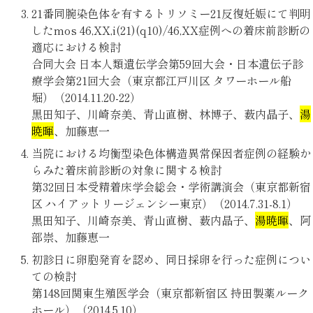
21番同腕染色体を有するトリソミー21反復妊娠にて判明
したmos 46,XX,i(21)(q10)/46,XX症例への着床前診断の
適応における検討
合同大会 日本人類遺伝学会第59回大会・日本遺伝子診
療学会第21回大会（東京都江戸川区 タワーホール船
堀）（2014.11.20-22）
黒田知子、川崎奈美、青山直樹、林博子、薮内晶子、
湯
暁暉
、加藤恵一
当院における均衡型染色体構造異常保因者症例の経験か
らみた着床前診断の対象に関する検討
第32回日本受精着床学会総会・学術講演会（東京都新宿
区 ハイアットリージェンシー東京）（2014.7.31-8.1）
黒田知子、川崎奈美、青山直樹、薮内晶子、
湯暁暉
、阿
部崇、加藤恵一
初診日に卵胞発育を認め、同日採卵を行った症例につい
ての検討
第148回関東生殖医学会（東京都新宿区 持田製薬ルーク
ホール）（2014.5.10）