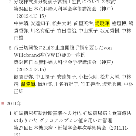
分娩様式別分娩後子宮摘出症例についての検討
第64回日本産科婦人科学会学術講演会（神戸）
（2012.4.13-15）
中林靖, 安達知子, 松井大輔, 首里英治,
湯暁暉
, 檜垣博, 鶴
賀香弥, 川名有紀子, 竹田善治, 中山摂子, 坂元秀樹, 中林
正雄
帝王切開後に2回の止血開腹手術を要したvon
Willebrand病(VWD)疑の一症例
第64回日本産科婦人科学会学術講演会（神戸）
（2012.4.13-15）
鶴賀香弥, 中山摂子, 安達知子, 小松保則, 松井大輔, 中林
靖,
湯暁暉
, 檜垣博, 川名有紀子, 竹田善治, 坂元秀樹, 中林
正雄
2011年
妊娠糖尿病新診断基準への対応 妊娠糖尿病と食事療法
のありかた グリコアルブミン値を用いた管理
第27回日本糖尿病・妊娠学会年次学術集会（2011.11-
12）