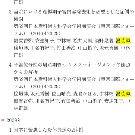
正雄
当院における産褥期子宮内容除去術を必要とした症例の
検討
第62回日本産科婦人科学会学術講演会（東京国際フォー
ラム）（2010.4.23-25）
鶴賀香弥, 安達知子, 中林靖, 松井大輔, 浦野晃義,
湯暁暉
,
桧垣博, 川名有紀子, 竹田善治, 中山摂子, 坂元秀樹, 中林
正雄
骨盤位分娩の周産期管理 リスクマネージメントの観点
からの解析
第62回日本産科婦人科学会学術講演会（東京国際フォー
ラム）（2010.4.23-25）
桧垣博, 坂元秀樹, 佐山晴亮, 森嶋かほる, 中林靖,
湯暁暉
,
鶴賀香弥, 川名有紀子, 竹田善治, 中山摂子, 安達知子, 中
林正雄
2009年
対応に苦慮した母体搬送の2症例