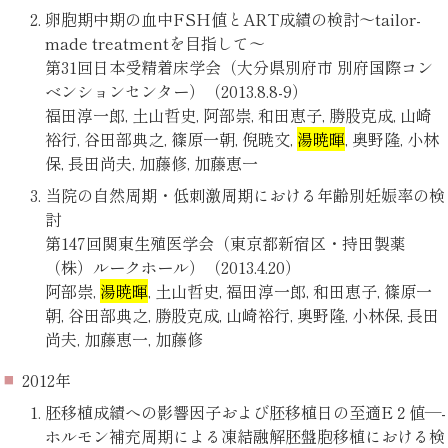
卵胞期中期の血中FSH値とART成績の検討～tailor-
made treatmentを目指して～
第31回日本受精着床学会（大分県別府市 別府国際コン
ベンションセンター）（2013.8.8-9）
福田淳一郎, 土山哲史, 阿部崇, 和田恵子, 勝股克成, 山崎
裕行, 谷田部典之, 篠原一朝, 倪暁文,
湯暁暉
, 奥野隆, 小林
保, 長田尚夫, 加藤修, 加藤恵一
当院の自然周期・低刺激周期における年齢別妊娠率の検
討
第147回関東生殖医学会（東京都新宿区・持田製薬
（株）ルークホール）（2013.4.20）
阿部崇,
湯暁暉
, 土山哲史, 福田淳一郎, 和田恵子, 篠原一
朝, 谷田部典之, 勝股克成, 山崎裕行, 奥野隆, 小林保, 長田
尚夫, 加藤恵一, 加藤修
2012年
胚移植成績への影響因子および胚移植日の至適E２値—-
ホルモン補充周期による凍結融解胚盤胞移植における検