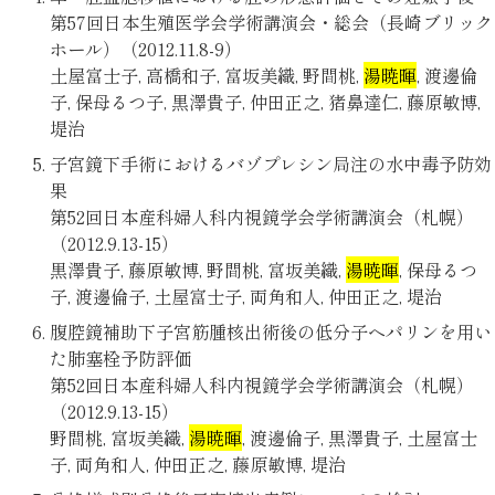
第57回日本生殖医学会学術講演会・総会（長崎ブリック
ホール）（2012.11.8-9）
土屋富士子, 高橋和子, 富坂美織, 野間桃,
湯暁暉
, 渡邊倫
子, 保母るつ子, 黒澤貴子, 仲田正之, 猪鼻達仁, 藤原敏博,
堤治
子宮鏡下手術におけるバゾプレシン局注の水中毒予防効
果
第52回日本産科婦人科内視鏡学会学術講演会（札幌）
（2012.9.13-15）
黒澤貴子, 藤原敏博, 野間桃, 富坂美織,
湯暁暉
, 保母るつ
子, 渡邊倫子, 土屋富士子, 両角和人, 仲田正之, 堤治
腹腔鏡補助下子宮筋腫核出術後の低分子ヘパリンを用い
た肺塞栓予防評価
第52回日本産科婦人科内視鏡学会学術講演会（札幌）
（2012.9.13-15）
野間桃, 富坂美織,
湯暁暉
, 渡邊倫子, 黒澤貴子, 土屋富士
子, 両角和人, 仲田正之, 藤原敏博, 堤治