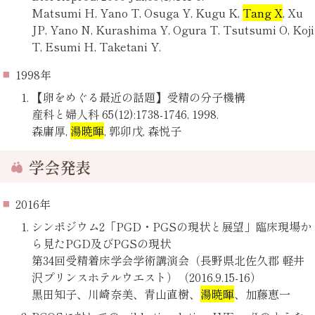
Matsumi H, Yano T, Osuga Y, Kugu K,
Tang X
, Xu
JP, Yano N, Kurashima Y, Ogura T, Tsutsumi O, Koji
T, Esumi H, Taketani Y.
1998年
【卵をめぐる最近の話題】受精の分子機構
産科と婦人科 65(12):1738-1746, 1998.
森庸厚,
湯暁暉
, 郭卯戊, 森悦子
学会発表
2016年
シンポジウム2「PGD・PGSの現状と展望」臨床現場か
ら見たPGD及びPGSの現状
第34回受精着床学会学術講演会（長野県北佐久郡 軽井
沢プリンスホテルウエスト）（2016.9.15-16）
黒田知子、川崎奈美、青山直樹、
湯暁暉
、加藤恵一