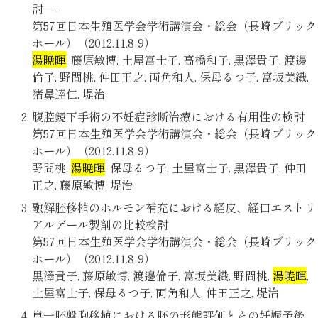
討—-
第57回日本生殖医学会学術講演会・総会（長崎ブリック
ホール）（2012.11.8-9）
湯暁暉
, 藤原敏博, 土屋富士子, 高橋和子, 黒澤貴子, 渡邊
倫子, 野間桃, 仲田正之, 両角和人, 保母るつ子, 富坂美織,
猪鼻達仁, 堤治
腹腔鏡下手術の不妊症診断治療における有用性の検討
第57回日本生殖医学会学術講演会・総会（長崎ブリック
ホール）（2012.11.8-9）
野間桃,
湯暁暉
, 保母るつ子, 土屋富士子, 黒澤貴子, 仲田
正之, 藤原敏博, 堤治
融解胚移植のホルモン補充における経皮、経口エストリ
アルデール製剤の比較検討
第57回日本生殖医学会学術講演会・総会（長崎ブリック
ホール）（2012.11.8-9）
黒澤貴子, 藤原敏博, 渡邊倫子, 富坂美織, 野間桃,
湯暁暉
,
土屋富士子, 保母るつ子, 両角和人, 仲田正之, 堤治
単一胚盤胞移植における胚の形態評価とその妊娠予後