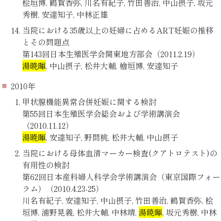
桧垣博, 鶴賀香弥, 川名有紀子, 竹田善治, 中山摂子, 坂元
秀樹, 安達知子, 中林正雄
当院における35歳以上の妊婦に占めるART妊娠の推移
とその問題点
第143回日本生殖医学会関東地方部会（2011.2.19）
湯暁暉
, 中山摂子, 松井大輔, 檜垣博, 安達知子
2010年
甲状腺機能異常合併妊娠に関する検討
第55回日本生殖医学会総会および学術講演会
（2010.11.12）
湯暁暉
, 安達知子, 野間桃, 松井大輔, 中山摂子
当院における母体血清マーカー検査(クアトロテスト)の
有用性の検討
第62回日本産科婦人科学会学術講演会（東京国際フォー
ラム）（2010.4.23-25）
川名有紀子, 安達知子, 中山摂子, 竹田善治, 鶴賀香弥, 桧
垣博, 浦野晃義, 松井大輔, 中林靖,
湯暁暉
, 坂元秀樹, 中林