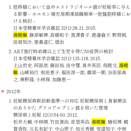
胚移植において血中エストラジオール値が妊娠率に与え
る影響 – ホルモン補充周期凍結融解単一胚盤胞移植にお
ける検討 –
日本受精着床学会雑誌 32(1):28-31, 2015.
湯暁暉
, 藤原敏博, 高橋和子, 黒澤貴子, 渡邊倫子, 野間桃,
田畑知沙, 猪鼻達仁, 堤治
ART施行時45歳以上で生児を得た50症例の検討
日本受精着床学会雑誌 32(1):115-118, 2015.
土山哲史, 阿部崇, 藤田裕, 田中慧, 真井英臣, 倪暁文,
湯暁
暉
, 山崎裕行, 和田恵子, 福田淳一郎, 篠原一朝, 谷田部典
之, 奥野隆, 小林保, 加藤恵一
2012年
妊娠糖尿病新診断基準への対応 妊娠糖尿病と食事療法
のありかた グリコアルブミン値を用いた管理
糖尿病と妊娠 12(1):54-60, 2012.
松井大輔, 中林靖, 竹田善治, 首里英治,
湯暁暉
, 檜垣博, 鶴
賀香弥, 川名有紀子, 中山摂子, 坂元秀樹, 安達知子, 中林