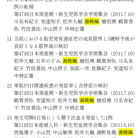
例の転帰
第47回日本周産期・新生児医学会学術集会（2011.7.10）
川名有紀子, 安達知子, 松井大輔,
湯暁暉
, 檜垣博, 鶴賀香
弥, 竹田善治, 中山摂子, 中林正雄
当院における胎児発育遅延児の成育限界と3歳時予後が
良好となる限界域の検討
第47回日本周産期・新生児医学会学術集会（2011.7.10）
松井大輔, 石井のぞみ,
湯暁暉
, 檜垣博, 鶴賀香弥, 川名有
紀子, 竹田善治, 中山摂子, 加部一彦, 佐藤紀子, 安達知子,
中林正雄
単胎PIH関連疾患の発症率と合併症の検討
第47回日本周産期・新生児医学会学術集会（2011.7.10）
鶴賀香弥, 安達知子, 松井大輔,
湯暁暉
, 檜垣博, 川名有紀
子, 竹田善治, 中山摂子, 中林正雄
帝王切開6日後にくも膜下出血を発症した1例
第21回日本産婦人科・新生児血液学会集会（2011.6.10）
西嶌優子, 小山哲, 中山敏男, 松井大輔, 浦野晃義,
湯暁暉
,