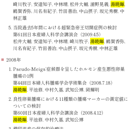
崎川牧子, 安達知子, 中林靖, 松井大輔, 浦野晃義,
湯暁暉
,
鶴賀香弥, 川名有紀子, 竹田善治, 中山摂子, 坂元秀樹, 中
林正雄
当院過去5年間における超緊急帝王切開症例の検討
第61回日本産婦人科学会講演会（2009.4.5）
松井大輔, 安達知子, 中林靖, 崎川牧子,
湯暁暉
, 鶴賀香弥,
川名有紀子, 竹田善治, 中山摂子, 坂元秀樹, 中林正雄
2008年
Pseudo-Meigs’症候群を呈したホルモン産生悪性卵巣
腫瘍の1例
第44回日本婦人科腫瘍学会学術集会（2008.7.18）
湯暁暉
, 平池修, 中村久基, 武知公博, 岡輝明
良性卵巣腫瘍における11種類の腫瘍マーカーの測定値に
ついての検討
第60回日本産婦人科学会講演会（2008.4.12）
湯暁暉
, 平池修, 中村久基, 武知公博
稽留流産の保存的治療法