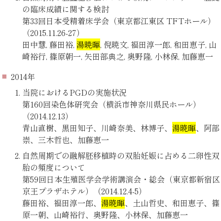
の臨床成績に関する検討
第33回日本受精着床学会（東京都江東区 TFTホール）
（2015.11.26-27）
田中慧, 藤田裕,
湯暁暉
, 倪暁文, 福田淳一郎, 和田恵子, 山
崎裕行, 篠原朝一, 矢田部典之, 奥野隆, 小林保, 加藤恵一
2014年
当院におけるPGDの実施状況
第160回染色体研究会（横浜市神奈川県民ホール）
（2014.12.13）
青山直樹、黒田知子、川崎奈美、林博子、
湯暁暉
、阿部
崇、三木哲也、加藤恵一
自然周期での融解胚移植時の双胎妊娠に占める二卵性双
胎の頻度について
第59回日本生殖医学会学術講演会・総会（東京都新宿区
京王プラザホテル）（2014.12.4-5）
藤田裕、福田淳一郎、
湯暁暉
、土山哲史、和田恵子、篠
原一朝、山崎裕行、奥野隆、小林保、加藤恵一