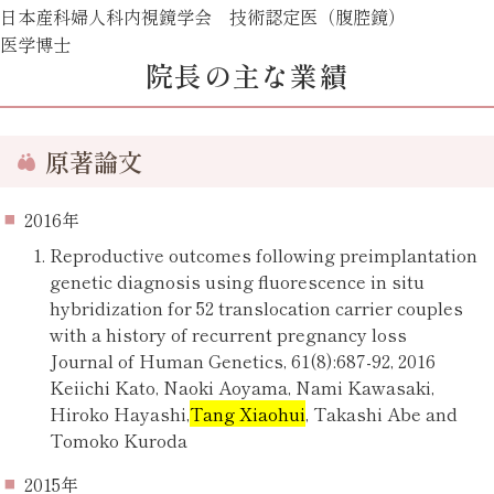
日本産科婦人科内視鏡学会 技術認定医（腹腔鏡）
医学博士
院長の主な業績
原著論文
2016年
Reproductive outcomes following preimplantation
genetic diagnosis using fluorescence in situ
hybridization for 52 translocation carrier couples
with a history of recurrent pregnancy loss
Journal of Human Genetics, 61(8):687-92, 2016
Keiichi Kato, Naoki Aoyama, Nami Kawasaki,
Hiroko Hayashi,
Tang Xiaohui
, Takashi Abe and
Tomoko Kuroda
2015年