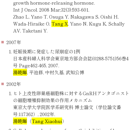
growth hormone-releasing hormone.
Int J Oncol. 2008 Mar;32(3):593-601.
Zhao L, Yano T, Osuga Y, Nakagawa S, Oishi H,
Wada-Hiraike O,
Tang X
, Yano N, Kugu K, Schally
AV, Taketani Y.
2007年
妊娠後期に発症した尿崩症の1例
日本産科婦人科学会東京地方部会会誌(0288-5751)56巻4
号 Page462-465, 2007.
湯暁暉
, 平池修, 中村久基, 武知公博
2002年
ヒト上皮性卵巣癌細胞株に対するGnRHアンタゴニスト
の細胞増殖抑制効果の作用メカニズム
東京大学大学院医学系研究科 博士論文（学位論文番
号:117362）, 2002年.
湯暁暉
（
Tang Xiaohui
）