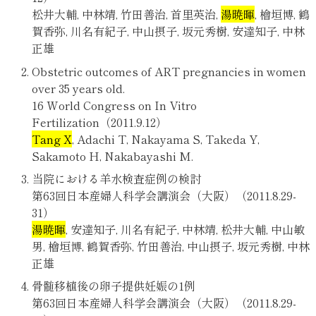
松井大輔, 中林靖, 竹田善治, 首里英治,
湯暁暉
, 檜垣博, 鶴
賀香弥, 川名有紀子, 中山摂子, 坂元秀樹, 安達知子, 中林
正雄
Obstetric outcomes of ART pregnancies in women
over 35 years old.
16 World Congress on In Vitro
Fertilization（2011.9.12）
Tang X
, Adachi T, Nakayama S, Takeda Y,
Sakamoto H, Nakabayashi M.
当院における羊水検査症例の検討
第63回日本産婦人科学会講演会（大阪）（2011.8.29-
31）
湯暁暉
, 安達知子, 川名有紀子, 中林靖, 松井大輔, 中山敏
男, 檜垣博, 鶴賀香弥, 竹田善治, 中山摂子, 坂元秀樹, 中林
正雄
骨髄移植後の卵子提供妊娠の1例
第63回日本産婦人科学会講演会（大阪）（2011.8.29-