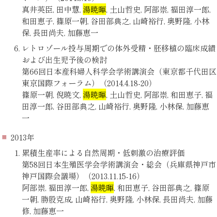
真井英臣, 田中慧,
湯暁暉
, 土山哲史, 阿部崇, 福田淳一郎,
和田恵子, 篠原一朝, 谷田部典之, 山崎裕行, 奥野隆, 小林
保, 長田尚夫, 加藤恵一
レトロゾール投与周期での体外受精・胚移植の臨床成績
および出生児予後の検討
第66回日本産科婦人科学会学術講演会（東京都千代田区
東京国際フォーラム）（2014.4.18-20）
篠原一朝, 倪暁文,
湯暁暉
, 土山哲史, 阿部崇, 和田恵子, 福
田淳一郎, 谷田部典之, 山崎裕行, 奥野隆, 小林保, 加藤恵
一
2013年
累積生産率による自然周期・低刺激の治療評価
第58回日本生殖医学会学術講演会・総会（兵庫県神戸市
神戸国際会議場）（2013.11.15-16）
阿部崇, 福田淳一郎,
湯暁暉
, 和田恵子, 谷田部典之, 篠原
一朝, 勝股克成, 山崎裕行, 奥野隆, 小林保, 長田尚夫, 加藤
修, 加藤恵一