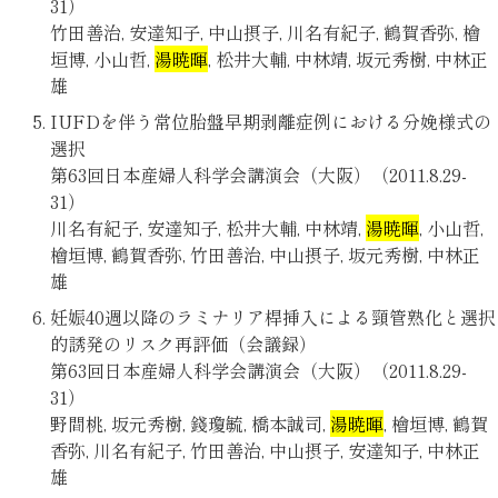
31）
竹田善治, 安達知子, 中山摂子, 川名有紀子, 鶴賀香弥, 檜
垣博, 小山哲,
湯暁暉
, 松井大輔, 中林靖, 坂元秀樹, 中林正
雄
IUFDを伴う常位胎盤早期剥離症例における分娩様式の
選択
第63回日本産婦人科学会講演会（大阪）（2011.8.29-
31）
川名有紀子, 安達知子, 松井大輔, 中林靖,
湯暁暉
, 小山哲,
檜垣博, 鶴賀香弥, 竹田善治, 中山摂子, 坂元秀樹, 中林正
雄
妊娠40週以降のラミナリア桿挿入による頸管熟化と選択
的誘発のリスク再評価（会議録）
第63回日本産婦人科学会講演会（大阪）（2011.8.29-
31）
野間桃, 坂元秀樹, 錢瓊毓, 橋本誠司,
湯暁暉
, 檜垣博, 鶴賀
香弥, 川名有紀子, 竹田善治, 中山摂子, 安達知子, 中林正
雄