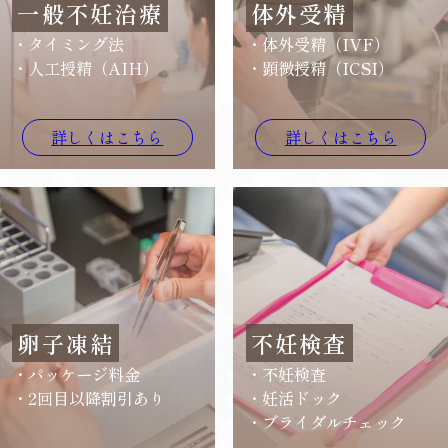
一般不妊治療
体外受精
タイミング法
体外受精（IVF）
人工授精（AIH）
顕微授精（ICSI）
詳しくはこちら
詳しくはこちら
卵子凍結
不妊検査
パッケージ料金
不妊検査
2回目以降割引あり
妊活ドック
ブライダルチェック