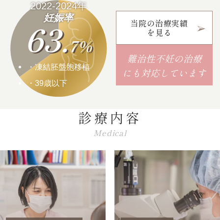
2022-2024年
妊娠率
63.
当院の治療実績
を見る
7%
難治性不妊の治療
凍結胚盤胞移植
にも対応しています
39歳以下
診療内容
Medical