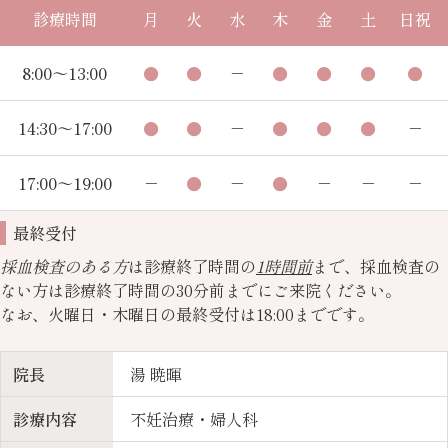
診療時間
月
火
水
木
金
土
日祝
8:00～13:00
●
●
－
●
●
●
●
14:30～17:00
●
●
－
●
●
●
－
17:00～19:00
－
●
－
●
－
－
－
最終受付
採血検査のある方
は診療終了時間の
1時間前
まで、採血検査の
ない方は診療終了時間の30分前までにご来院ください。
なお、火曜日・木曜日の最終受付は18:00までです。
院長
湯 暁暉
診療内容
不妊治療・婦人科