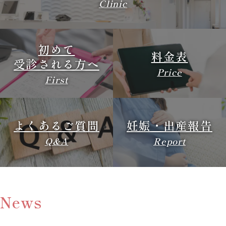
Clinic
初めて
料金表
受診される方へ
Price
First
よくあるご質問
妊娠・出産報告
Q&A
Report
News