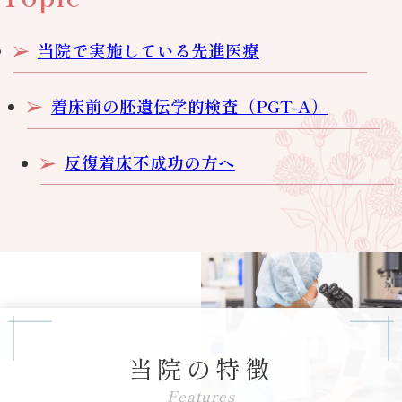
当院で実施している先進医療
着床前の胚遺伝学的検査（PGT-A）
反復着床不成功の方へ
当院の特徴
Features