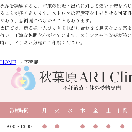
流産を経験すると、将来の妊娠・出産に対して強い不安を感じ
ることが多くあります。ストレスは流産率を上昇させる可能性
があり、悪循環につながることもあります。
当院では、患者様一人ひとりの状況に合わせて適切なご提案を
行い、丁寧な説明を心がけています。ストレスや不安感が強い
時は、どうぞお気軽にご相談ください。
HOME
不育症
診療時間
月
火
水
木
金
土
日祝
8:00～13:00
●
●
－
●
●
●
●