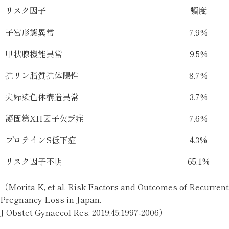
リスク因子
頻度
子宮形態異常
7.9%
甲状腺機能異常
9.5%
抗リン脂質抗体陽性
8.7%
夫婦染色体構造異常
3.7%
凝固第XII因子欠乏症
7.6%
プロテインS低下症
4.3%
リスク因子不明
65.1%
（Morita K, et al. Risk Factors and Outcomes of Recurrent
Pregnancy Loss in Japan.
J Obstet Gynaecol Res. 2019;45:1997-2006）