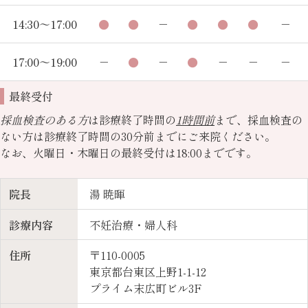
14:30～17:00
●
●
－
●
●
●
－
17:00～19:00
－
●
－
●
－
－
－
最終受付
採血検査のある方
は診療終了時間の
1時間前
まで、採血検査の
ない方は診療終了時間の30分前までにご来院ください。
なお、火曜日・木曜日の最終受付は18:00までです。
院長
湯 暁暉
診療内容
不妊治療・婦人科
住所
〒110-0005
東京都台東区上野1-1-12
プライム末広町ビル3F