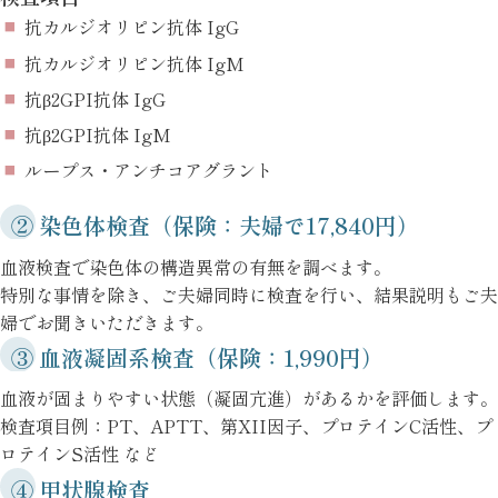
抗カルジオリピン抗体 IgG
抗カルジオリピン抗体 IgM
抗β2GPI抗体 IgG
抗β2GPI抗体 IgM
ループス・アンチコアグラント
② 染色体検査（保険：夫婦で17,840円）
血液検査で染色体の構造異常の有無を調べます。
特別な事情を除き、ご夫婦同時に検査を行い、結果説明もご夫
婦でお聞きいただきます。
③ 血液凝固系検査（保険：1,990円）
血液が固まりやすい状態（凝固亢進）があるかを評価します。
検査項目例：
PT、APTT、第XII因子、プロテインC活性、プ
ロテインS活性 など
④ 甲状腺検査