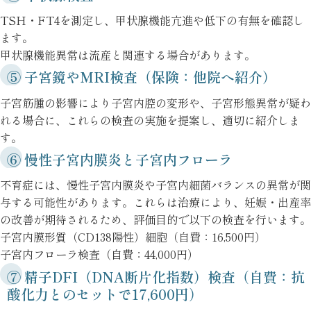
TSH・FT4を測定し、甲状腺機能亢進や低下の有無を確認し
ます。
甲状腺機能異常は流産と関連する場合があります。
⑤ 子宮鏡やMRI検査（保険：他院へ紹介）
子宮筋腫の影響により子宮内腔の変形や、子宮形態異常が疑わ
れる場合に、これらの検査の実施を提案し、適切に紹介しま
す。
⑥ 慢性子宮内膜炎と子宮内フローラ
不育症には、慢性子宮内膜炎や子宮内細菌バランスの異常が関
与する可能性があります。これらは治療により、妊娠・出産率
の改善が期待されるため、評価目的で以下の検査を行います。
子宮内膜形質（CD138陽性）細胞（自費：16,500円）
子宮内フローラ検査（自費：44,000円）
⑦ 精子DFI（DNA断片化指数）検査（自費：抗
酸化力とのセットで17,600円）